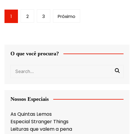
Paginação
1
2
3
Próximo
de
posts
O que você procura?
Nossos Especiais
As Quintas Lemos
Especial Stranger Things
Leituras que valem a pena