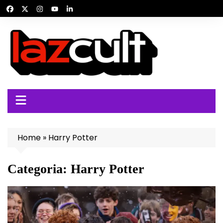
Ir
para
o
conteúdo
Home
»
Harry Potter
Categoria:
Harry Potter