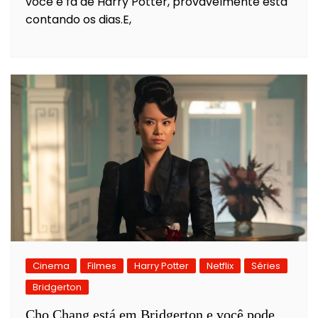
você é fã de Harry Potter, provavelmente está
contando os dias.E,
Cinema
Filmes
Harry Potter
Netflix
Séries
Bridgerton
Cho Chang está em Bridgerton e você pode