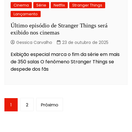
Cinema
Série
Netflix
Stranger Things
Lançamento
Último episódio de Stranger Things será
exibido nos cinemas
Gessica Carvalho
23 de outubro de 2025
Exibição especial marca o fim da série em mais
de 350 salas O fenômeno Stranger Things se
despede dos fãs
Paginação
1
2
Próximo
de
posts