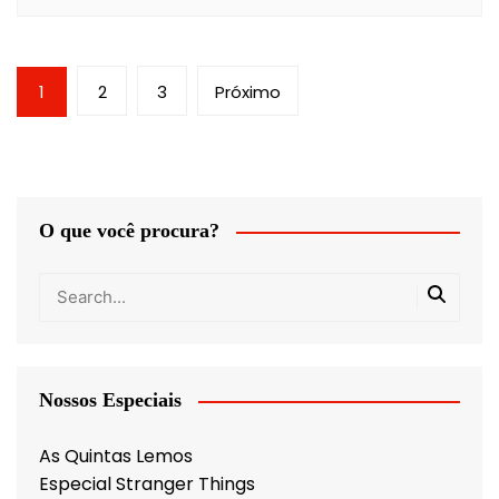
Paginação
1
2
3
Próximo
de
posts
O que você procura?
Nossos Especiais
As Quintas Lemos
Especial Stranger Things