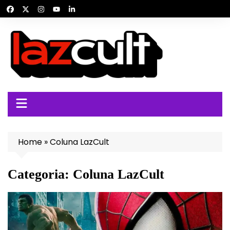
Ir
para
o
conteúdo
Home
»
Coluna LazCult
Categoria:
Coluna LazCult