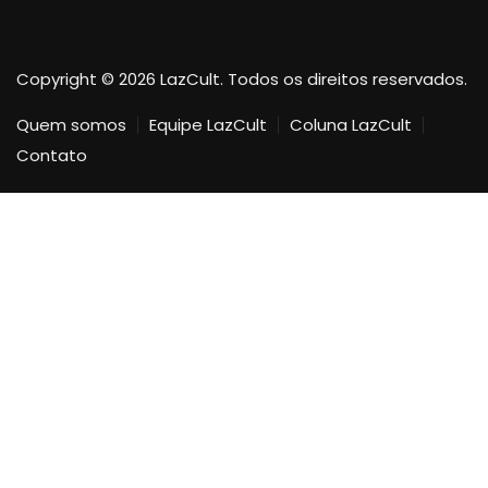
Copyright © 2026 LazCult. Todos os direitos reservados.
Quem somos
Equipe LazCult
Coluna LazCult
Contato