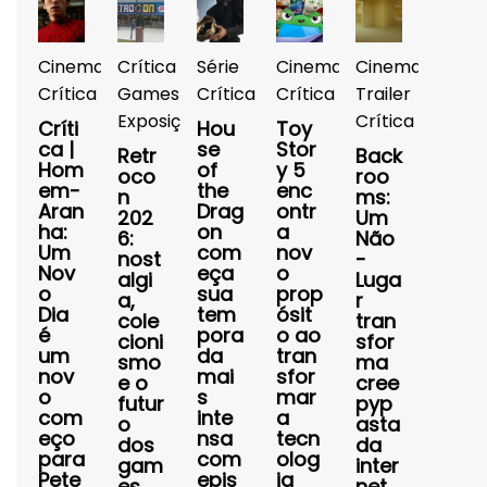
Cinema
Crítica
Série
Cinema
Cinema
Crítica
Games
Crítica
Crítica
Trailer
Exposições
Crítica
Críti
Hou
Toy
ca |
se
Stor
Retr
Back
Hom
of
y 5
oco
roo
em-
the
enc
n
ms:
Aran
Drag
ontr
202
Um
ha:
on
a
6:
Não
Um
com
nov
nost
-
Nov
eça
o
algi
Luga
o
sua
prop
a,
r
Dia
tem
ósit
cole
tran
é
pora
o ao
cioni
sfor
um
da
tran
smo
ma
nov
mai
sfor
e o
cree
o
s
mar
futur
pyp
com
inte
a
o
asta
eço
nsa
tecn
dos
da
para
com
olog
gam
inter
Pete
epis
ia
es
net