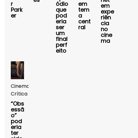
r
ódio
em
em
Park
que
tem
expe
er
pod
a
riên
eria
cent
cia
ser
ral
no
um
cine
final
ma
perf
eito
Cinema
Crítica
“Obs
essã
o”
pod
eria
ter