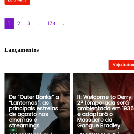
1
2
3
…
174
›
Lançamentos
Veja todos
De “Outer Banks” a
It: Welcome to Derry:
“Lanternas”: as
2ª temporada será
principais estreias
ambientada em 1935
de agosto nos
e adaptará o
cinemas e
Massacre da
streamings
Gangue Bradley