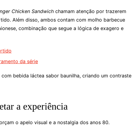
anger Chicken Sandwich
chamam atenção por trazerem
vertido. Além disso, ambos contam com molho barbecue
aionese, combinação que segue a lógica de exagero e
rtido
rramento da série
com bebida láctea sabor baunilha, criando um contraste
tar a experiência
orçam o apelo visual e a nostalgia dos anos 80.