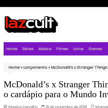
Ir
para
o
conteúdo
Home
Séries
Música
Filmes
Livros
Games
Home
»
Lançamento
»
McDonald’s x Stranger Things:
McDonald’s x Stranger Thin
o cardápio para o Mundo In
Gessica Carvalho
19 de novembro de 2025
Strange