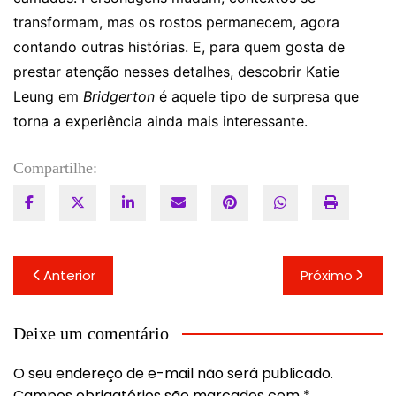
transformam, mas os rostos permanecem, agora
contando outras histórias. E, para quem gosta de
prestar atenção nesses detalhes, descobrir Katie
Leung em
Bridgerton
é aquele tipo de surpresa que
torna a experiência ainda mais interessante.
Compartilhe:
Navegação
Anterior
Próximo
de
Post
Deixe um comentário
O seu endereço de e-mail não será publicado.
Campos obrigatórios são marcados com
*