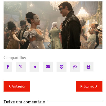
Compartilhe:
Navegação
Anterior
Próximo
de
Post
Deixe um comentário