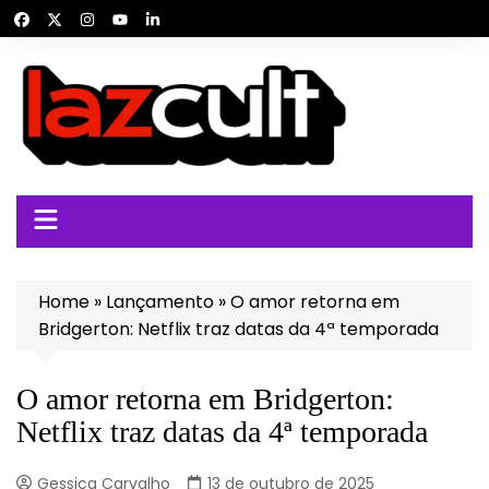
Ir
para
o
conteúdo
Home
»
Lançamento
»
O amor retorna em
Bridgerton: Netflix traz datas da 4ª temporada
O amor retorna em Bridgerton:
Netflix traz datas da 4ª temporada
Gessica Carvalho
13 de outubro de 2025