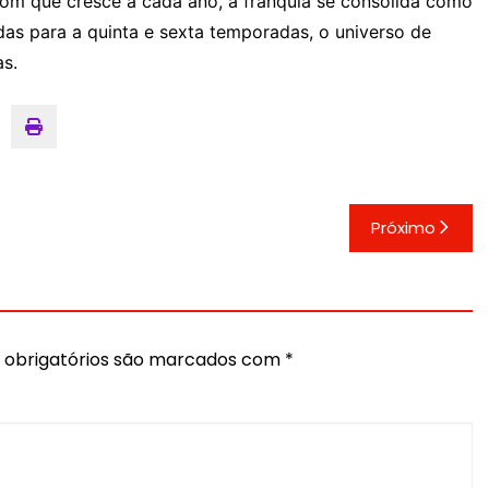
m que cresce a cada ano, a franquia se consolida como
das para a quinta e sexta temporadas, o universo de
as.
Próximo
obrigatórios são marcados com
*