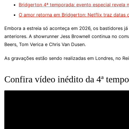
Bridgerton 4ª temporada: evento especial revela 
O amor retorna em Bridgerton: Netflix traz datas
Embora a estreia só aconteça em 2026, os bastidores 
anteriores. A showrunner Jess Brownell continua no co
Beers, Tom Verica e Chris Van Dusen.
As gravações estão sendo realizadas em Londres, no Re
Confira vídeo inédito da 4ª temp