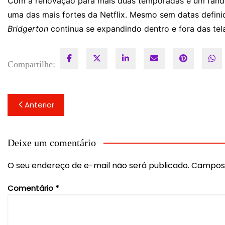
Com a renovação para mais duas temporadas e um fando
uma das mais fortes da Netflix. Mesmo sem datas defini
Bridgerton
continua se expandindo dentro e fora das tel
Compartilhe:
Navegação
Anterior
de
Post
Deixe um comentário
O seu endereço de e-mail não será publicado.
Campos 
Comentário
*