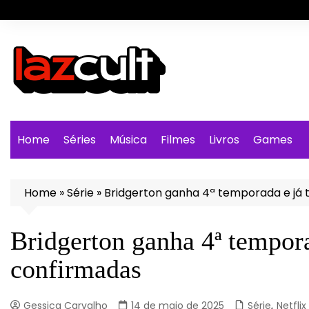
Ir
para
o
conteúdo
Home
Séries
Música
Filmes
Livros
Games
Home
»
Série
»
Bridgerton ganha 4ª temporada e já
Bridgerton ganha 4ª tempor
confirmadas
Gessica Carvalho
14 de maio de 2025
Série
,
Netflix