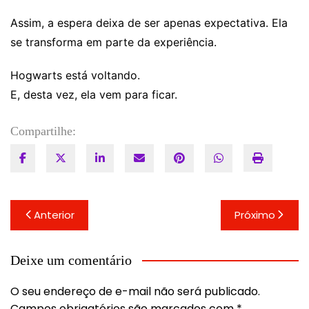
Assim, a espera deixa de ser apenas expectativa. Ela
se transforma em parte da experiência.
Hogwarts está voltando.
E, desta vez, ela vem para ficar.
Compartilhe:
Navegação
Anterior
Próximo
de
Post
Deixe um comentário
O seu endereço de e-mail não será publicado.
Campos obrigatórios são marcados com
*