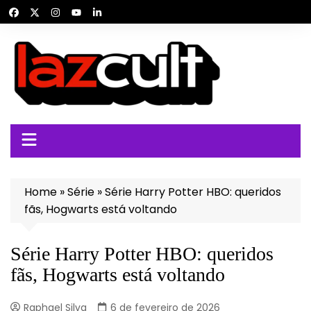
Ir
para
o
conteúdo
Home
»
Série
»
Série Harry Potter HBO: queridos
fãs, Hogwarts está voltando
Série Harry Potter HBO: queridos
fãs, Hogwarts está voltando
Raphael Silva
6 de fevereiro de 2026