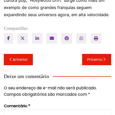
cultura pop, “Hollywood Drift” surge como mais um
exemplo de como grandes franquias seguem
expandindo seus universos agora, em alta velocidade.
Compartilhe:
Navegação
Anterior
Próximo
de
Post
Deixe um comentário
O seu endereço de e-mail não será publicado.
Campos obrigatórios são marcados com
*
Comentário
*