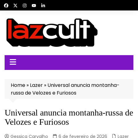
Ir
para
o
conteúdo
Home
»
Lazer
»
Universal anuncia montanha-
russa de Velozes e Furiosos
Universal anuncia montanha-russa de
Velozes e Furiosos
Gessica Carvalho
6 de fevereiro de 2026
Lazer