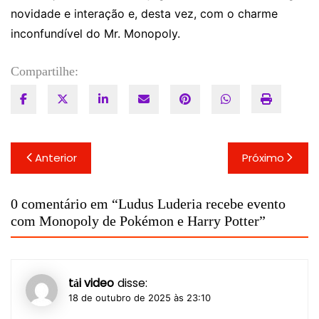
novidade e interação e, desta vez, com o charme
inconfundível do Mr. Monopoly.
Compartilhe:
Navegação
Anterior
Próximo
de
Post
0 comentário em “
Ludus Luderia recebe evento
com Monopoly de Pokémon e Harry Potter
”
tải video
disse:
18 de outubro de 2025 às 23:10