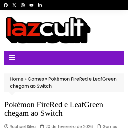
Ir
para
o
conteúdo
Home
»
Games
»
Pokémon FireRed e LeafGreen
chegam ao Switch
Pokémon FireRed e LeafGreen
chegam ao Switch
Raphael Silva
20 de fevereiro de 2026
Games