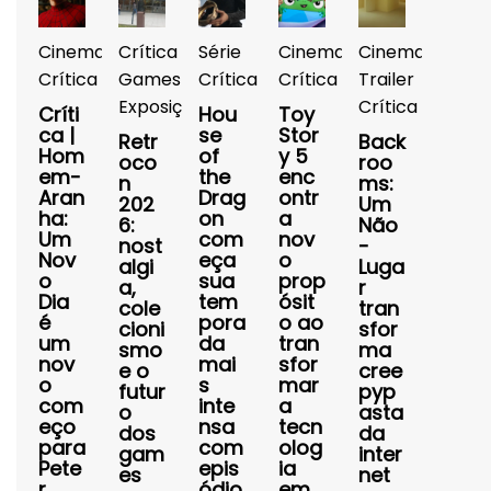
Cinema
Crítica
Série
Cinema
Cinema
Crítica
Games
Crítica
Crítica
Trailer
Exposições
Crítica
Críti
Hou
Toy
ca |
se
Stor
Retr
Back
Hom
of
y 5
oco
roo
em-
the
enc
n
ms:
Aran
Drag
ontr
202
Um
ha:
on
a
6:
Não
Um
com
nov
nost
-
Nov
eça
o
algi
Luga
o
sua
prop
a,
r
Dia
tem
ósit
cole
tran
é
pora
o ao
cioni
sfor
um
da
tran
smo
ma
nov
mai
sfor
e o
cree
o
s
mar
futur
pyp
com
inte
a
o
asta
eço
nsa
tecn
dos
da
para
com
olog
gam
inter
Pete
epis
ia
es
net
r
ódio
em