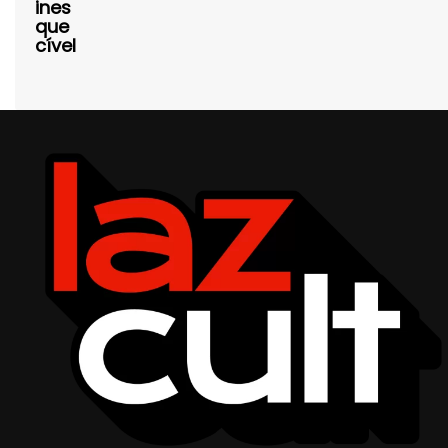
ines
que
cível