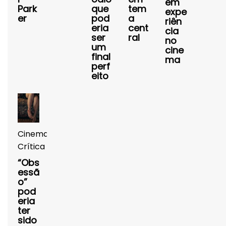
em
Park
que
tem
expe
er
pod
a
riên
eria
cent
cia
ser
ral
no
um
cine
final
ma
perf
eito
Cinema
Crítica
“Obs
essã
o”
pod
eria
ter
sido