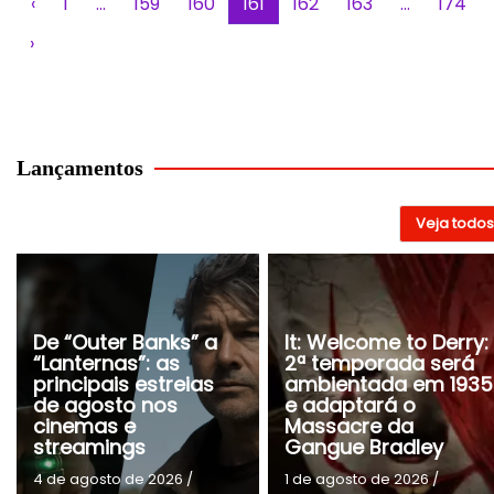
‹
1
…
159
160
161
162
163
…
174
›
Lançamentos
Veja todos
De “Outer Banks” a
It: Welcome to Derry:
“Lanternas”: as
2ª temporada será
principais estreias
ambientada em 1935
de agosto nos
e adaptará o
cinemas e
Massacre da
streamings
Gangue Bradley
4 de agosto de 2026
/
1 de agosto de 2026
/