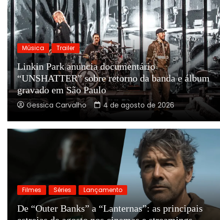
Música
Trailer
Linkin Park anuncia documentário
“UNSHATTER” sobre retorno da banda e álbum
gravado em São Paulo
Gessica Carvalho
4 de agosto de 2026
Filmes
Séries
Lançamento
De “Outer Banks” a “Lanternas”: as principais
estreias de agosto nos cinemas e streamings