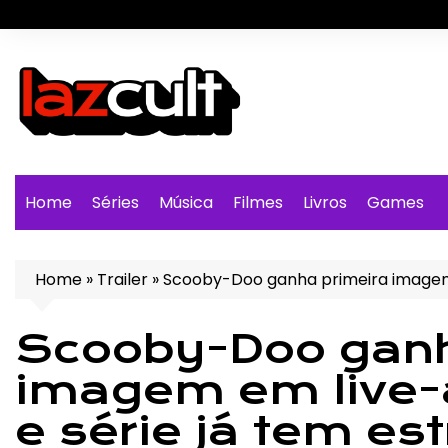
Ir
para
o
conteúdo
Home
Séries
Música
Filmes
Livros
Games
Home
»
Trailer
»
Scooby-Doo ganha primeira imagem em
Scooby-Doo ganh
imagem em live-a
e série já tem est