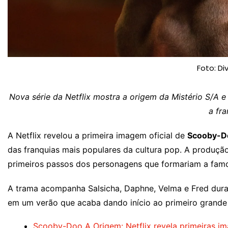
Foto: Di
Nova série da Netflix mostra a origem da Mistério S/A
a fra
A Netflix revelou a primeira imagem oficial de
Scooby-D
das franquias mais populares da cultura pop. A produçã
primeiros passos dos personagens que formariam a famo
A trama acompanha Salsicha, Daphne, Velma e Fred duran
em um verão que acaba dando início ao primeiro grande 
Scooby-Doo A Origem: Netflix revela primeiras i