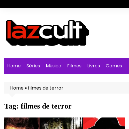
Ir
para
o
conteúdo
Home
Séries
Música
Filmes
Livros
Games
Home
»
filmes de terror
Tag:
filmes de terror