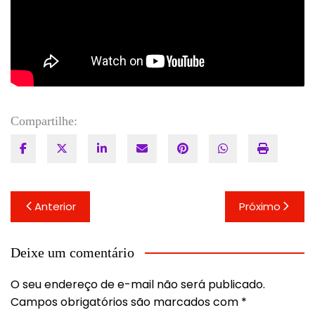
Compartilhe:
Navegação
Anterior
Próximo
de
Post
Deixe um comentário
O seu endereço de e-mail não será publicado.
Campos obrigatórios são marcados com
*