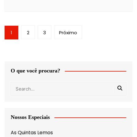
Paginação
1
2
3
Próximo
de
posts
O que você procura?
Nossos Especiais
As Quintas Lemos