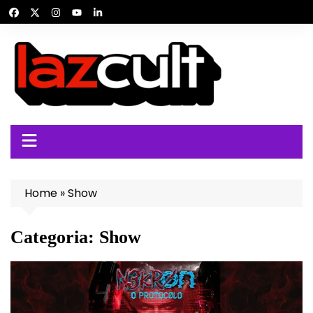
Ir
para
o
conteúdo
Home
»
Show
Categoria:
Show