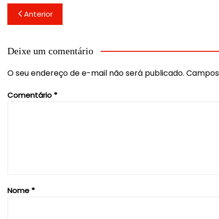
Navegação
Anterior
de
Post
Deixe um comentário
O seu endereço de e-mail não será publicado.
Campos 
Comentário
*
Nome
*