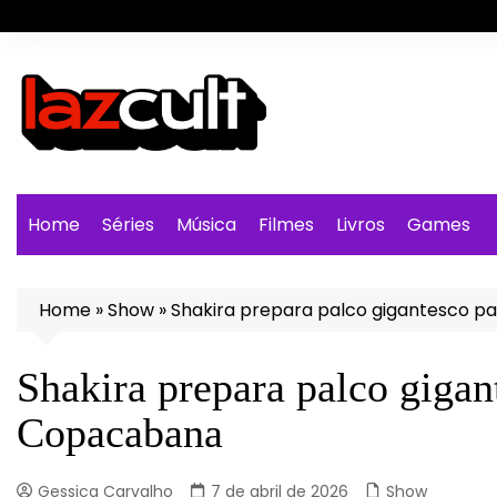
Ir
para
o
conteúdo
Home
Séries
Música
Filmes
Livros
Games
Home
»
Show
»
Shakira prepara palco gigantesco 
Shakira prepara palco giga
Copacabana
Gessica Carvalho
7 de abril de 2026
Show