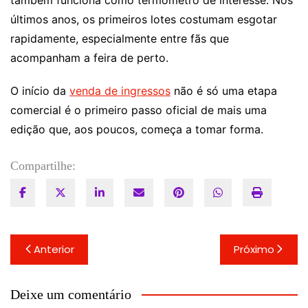
também funciona como termômetro de interesse. Nos
últimos anos, os primeiros lotes costumam esgotar
rapidamente, especialmente entre fãs que
acompanham a feira de perto.
O início da
venda de ingressos
não é só uma etapa
comercial é o primeiro passo oficial de mais uma
edição que, aos poucos, começa a tomar forma.
Compartilhe:
Navegação
Anterior
Próximo
de
Post
Deixe um comentário