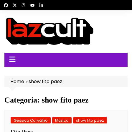
Ir
para
o
conteúdo
Home
»
show fito paez
Categoria:
show fito paez
Gessica Carvalho
Música
show fito paez
Fito Paez