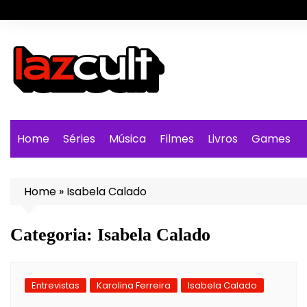
Ir
para
o
conteúdo
Home
Séries
Música
Filmes
Livros
Games
Home
»
Isabela Calado
Categoria:
Isabela Calado
Entrevistas
Karolina Ferreira
Isabela Calado