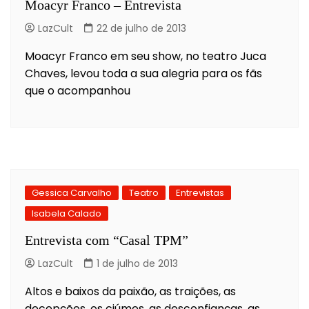
Moacyr Franco – Entrevista
LazCult
22 de julho de 2013
Moacyr Franco em seu show, no teatro Juca
Chaves, levou toda a sua alegria para os fãs
que o acompanhou
Gessica Carvalho
Teatro
Entrevistas
Isabela Calado
Entrevista com “Casal TPM”
LazCult
1 de julho de 2013
Altos e baixos da paixão, as traições, as
decepções, os ciúmes, as desconfianças, as