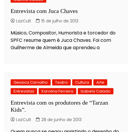
Entrevista com Juca Chaves
LazCult
15 de julho de 2013
Músico, Compositor, Humorista e torcedor do
SPFC resume quem é Juca Chaves. Foi com
Guilherme de Almeida que aprendeu a
Gessica Carvalho
Teatro
Cultura
Arte
Entrevistas
Karolina Ferreira
Isabela Calado
Entrevista com os produtores de “Tarzan
Kids”.
LazCult
28 de junho de 2013
Quem nunca se pegou assistindo o desenho do