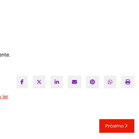
ente.
 ler
Próximo