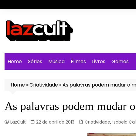
Ir
para
o
conteúdo
Home
Séries
Música
Filmes
Livros
Games
Home
»
Criatividade
»
As palavras podem mudar o 
As palavras podem mudar 
LazCult
22 de abril de 2013
Criatividade
,
Isabela Ca