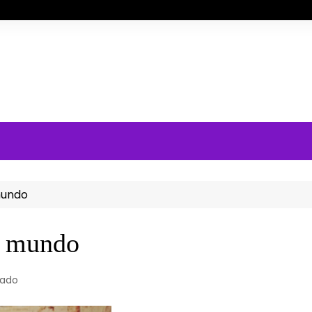
mundo
o mundo
lado