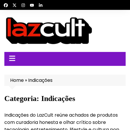
Ir
para
o
conteúdo
Home
»
Indicações
Categoria:
Indicações
Indicações do LazCult reúne achados de produtos
com curadoria honesta e olhar crítico sobre
tecnologia, entretenimento, lifestyle e cultura pop.