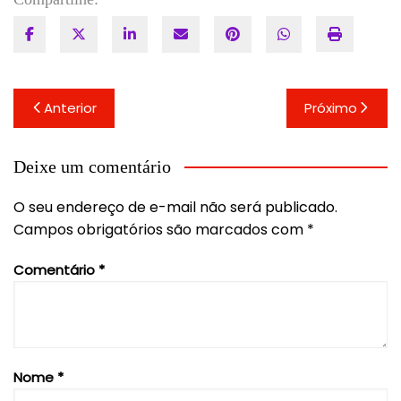
Navegação
Anterior
Próximo
de
Post
Deixe um comentário
O seu endereço de e-mail não será publicado.
Campos obrigatórios são marcados com
*
Comentário
*
Nome
*