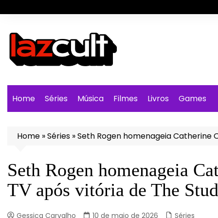
Ir
para
o
conteúdo
Home
Séries
Música
Filmes
Livros
Games
Home
»
Séries
»
Seth Rogen homenageia Catherine O’
Seth Rogen homenageia Ca
TV após vitória de The Stud
Gessica Carvalho
10 de maio de 2026
Séries