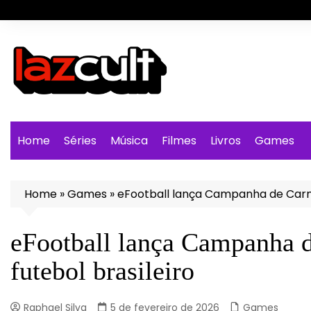
Ir
para
o
conteúdo
Home
Séries
Música
Filmes
Livros
Games
Home
»
Games
»
eFootball lança Campanha de Carnav
eFootball lança Campanha d
futebol brasileiro
Raphael Silva
5 de fevereiro de 2026
Games