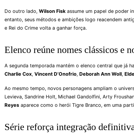
Do outro lado,
Wilson Fisk
assume um papel de poder ins
entanto, seus métodos e ambições logo reacendem antig
e Rei do Crime volta a ganhar força.
Elenco reúne nomes clássicos e n
A segunda temporada mantém o elenco central que já ha
Charlie Cox
,
Vincent D’Onofrio
,
Deborah Ann Woll
,
Eld
Ao mesmo tempo, novos personagens ampliam o universo 
Levieva, Sandrine Holt, Michael Gandolfini, Arty Froush
Reyes
aparece como o herói Tigre Branco, em uma pa
Série reforça integração definit