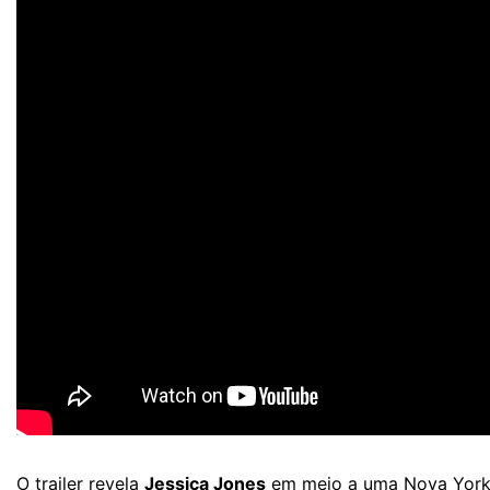
O trailer revela
Jessica Jones
em meio a uma Nova York c