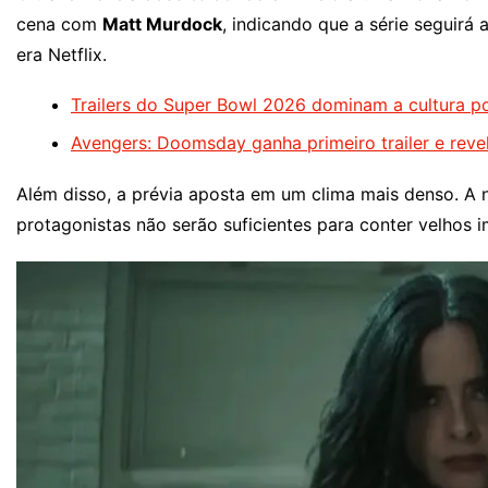
cena com
Matt Murdock
, indicando que a série seguirá
era Netflix.
Trailers do Super Bowl 2026 dominam a cultura p
Avengers: Doomsday ganha primeiro trailer e rev
Além disso, a prévia aposta em um clima mais denso. A 
protagonistas não serão suficientes para conter velhos i