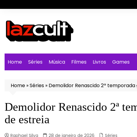
Ir
para
o
conteúdo
Home
Séries
Música
Filmes
Livros
Games
Home
»
Séries
»
Demolidor Renascido 2ª temporada ga
Demolidor Renascido 2ª tem
de estreia
Raphael Silva
28 de janeiro de 2026
Séries