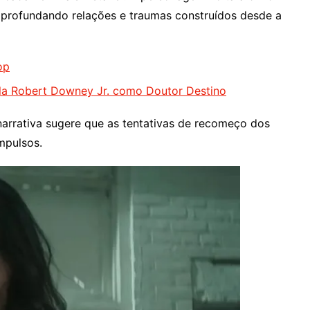
 aprofundando relações e traumas construídos desde a
op
ela Robert Downey Jr. como Doutor Destino
narrativa sugere que as tentativas de recomeço dos
mpulsos.