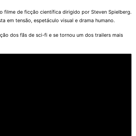
o filme de ficção científica dirigido por Steven Spielberg.
osta em tensão, espetáculo visual e drama humano.
 dos fãs de sci-fi e se tornou um dos trailers mais