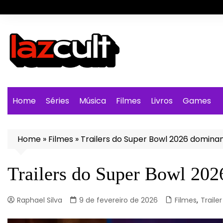
Ir
para
o
conteúdo
Home
Séries
Música
Filmes
Livros
Games
Home
»
Filmes
»
Trailers do Super Bowl 2026 domina
Trailers do Super Bowl 202
Raphael Silva
9 de fevereiro de 2026
Filmes
,
Trailer