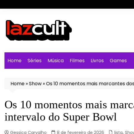
Ir
para
o
conteúdo
Home
Séries
Música
Filmes
Livros
Games
Home
»
Show
»
Os 10 momentos mais marcantes dos 
Os 10 momentos mais marca
intervalo do Super Bowl
Gessica Carvalho
8 de fevereiro de 2026
lista
,
Sho