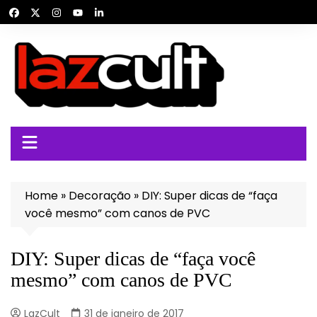
Ir
para
o
conteúdo
Home
»
Decoração
»
DIY: Super dicas de “faça
você mesmo” com canos de PVC
DIY: Super dicas de “faça você
mesmo” com canos de PVC
LazCult
31 de janeiro de 2017