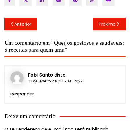
Navegação
Anterior
Próximo
de
Post
Um comentário em “
Queijos gostosos e saudáveis:
5 receitas para quem ama
”
Fabii Santo
disse:
31 de janeiro de 2017 às 14:22
Responder
Deixe um comentário
O seu endereço de e-mail não será publicado.