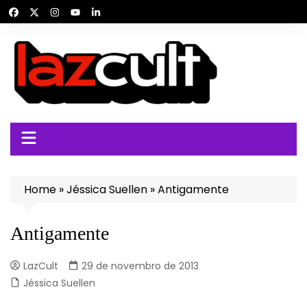
Ir
para
o
conteúdo
Home
»
Jéssica Suellen
»
Antigamente
Antigamente
LazCult
29 de novembro de 2013
Jéssica Suellen