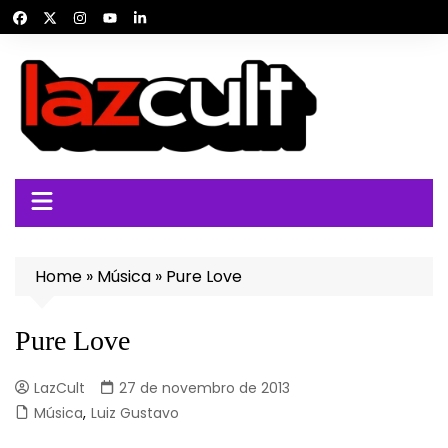
Ir
para
o
conteúdo
Home
»
Música
»
Pure Love
Pure Love
LazCult
27 de novembro de 2013
Música
,
Luiz Gustavo