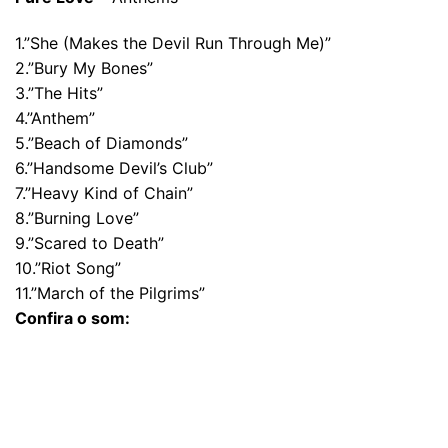
1.”She (Makes the Devil Run Through Me)”
2.”Bury My Bones”
3.”The Hits”
4.”Anthem”
5.”Beach of Diamonds”
6.”Handsome Devil’s Club”
7.”Heavy Kind of Chain”
8.”Burning Love”
9.”Scared to Death”
10.”Riot Song”
11.”March of the Pilgrims”
Confira o som: