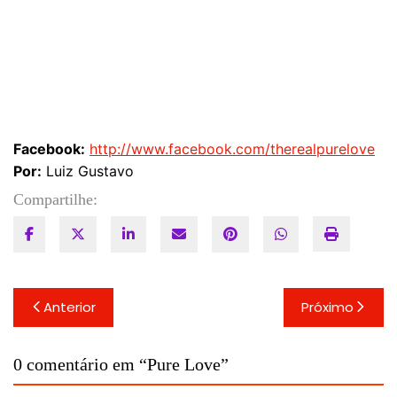
Facebook:
http://www.facebook.com/therealpurelove
Por:
Luiz Gustavo
Compartilhe:
Navegação
Anterior
Próximo
de
Post
0 comentário em “
Pure Love
”