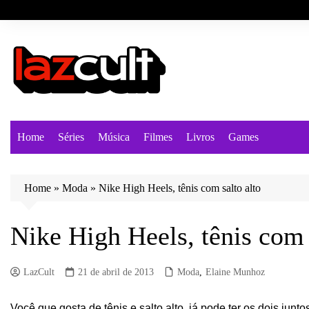
Ir
para
o
conteúdo
Home
Séries
Música
Filmes
Livros
Games
Home
»
Moda
»
Nike High Heels, tênis com salto alto
Nike High Heels, tênis com 
LazCult
21 de abril de 2013
Moda
,
Elaine Munhoz
Você que gosta de tênis e salto alto, já pode ter os dois junto