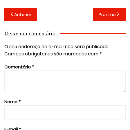
Navegação
Anterior
Próximo
de
Post
Deixe um comentário
O seu endereço de e-mail não será publicado.
Campos obrigatórios são marcados com
*
Comentário
*
Nome
*
E-mail
*