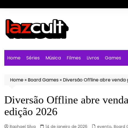
Ir
para
o
conteúdo
Home
Séries
Música
Filmes
Livros
Games
Home
»
Board Games
»
Diversão Offline abre venda 
Diversão Offline abre venda
edição 2026
Raphael Silva
14 de janeiro de 2026
evento
,
Board