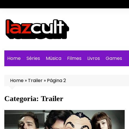
Ir
para
o
conteúdo
Home
Séries
Música
Filmes
Livros
Games
Home
»
Trailer
»
Página 2
Categoria:
Trailer