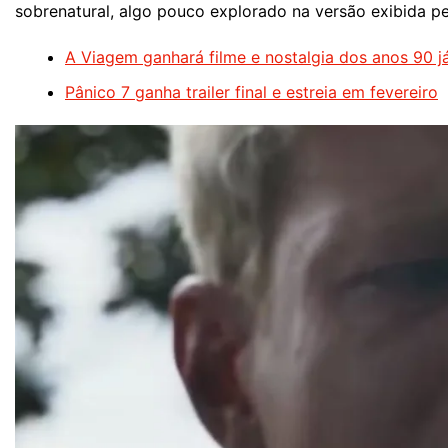
sobrenatural, algo pouco explorado na versão exibida p
A Viagem ganhará filme e nostalgia dos anos 90 j
Pânico 7 ganha trailer final e estreia em fevereiro