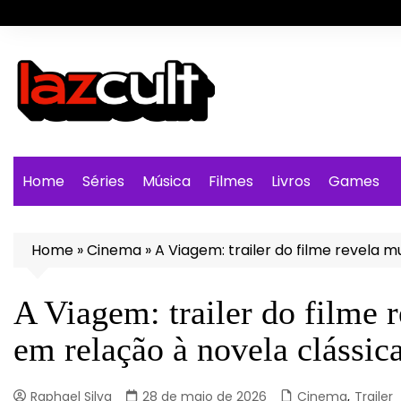
Ir
para
o
conteúdo
Home
Séries
Música
Filmes
Livros
Games
Home
»
Cinema
»
A Viagem: trailer do filme revela
A Viagem: trailer do filme 
em relação à novela clássic
Raphael Silva
28 de maio de 2026
Cinema
,
Trailer