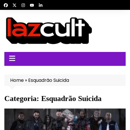
Ir
para
o
conteúdo
Home
»
Esquadrão Suicida
Categoria:
Esquadrão Suicida