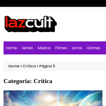
Ir
para
o
conteúdo
Home
Séries
Música
Filmes
Livros
Games
Home
»
Crítica
»
Página 5
Categoria:
Crítica