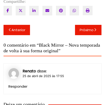
Compartilhe:
Navegação
Anterior
Próximo
de
Post
0 comentário em “
Black Mirror – Nova temporada
de volta à sua forma original
”
Renato
disse:
25 de abril de 2025 às 17:55
Responder
Deixe um comentário