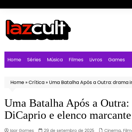
Ir
para
o
conteúdo
Home
Séries
Música
Filmes
Livros
Games
Home
»
Crítica
»
Uma Batalha Após a Outra: drama 
Uma Batalha Após a Outra:
DiCaprio e elenco marcante
Igor Gomes
29 de setembro de 2025
Cinema
,
Film