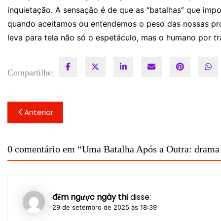
inquietação. A sensação é de que as “batalhas” que imp
quando aceitamos ou entendemos o peso das nossas própr
leva para tela não só o espetáculo, mas o humano por tr
Compartilhe:
Navegação
Anterior
de
Post
0 comentário em “
Uma Batalha Após a Outra: drama 
đếm ngược ngày thi
disse:
29 de setembro de 2025 às 18:39