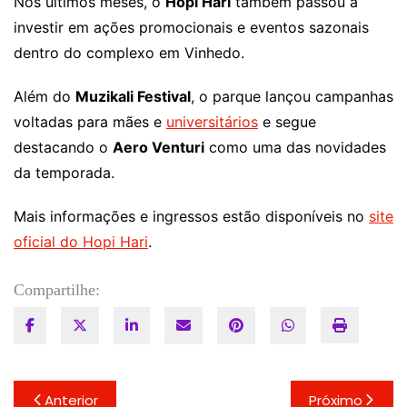
Nos últimos meses, o
Hopi Hari
também passou a
investir em ações promocionais e eventos sazonais
dentro do complexo em Vinhedo.
Além do
Muzikali Festival
, o parque lançou campanhas
voltadas para mães e
universitários
e segue
destacando o
Aero Venturi
como uma das novidades
da temporada.
Mais informações e ingressos estão disponíveis no
site
oficial do Hopi Hari
.
Compartilhe:
Navegação
Anterior
Próximo