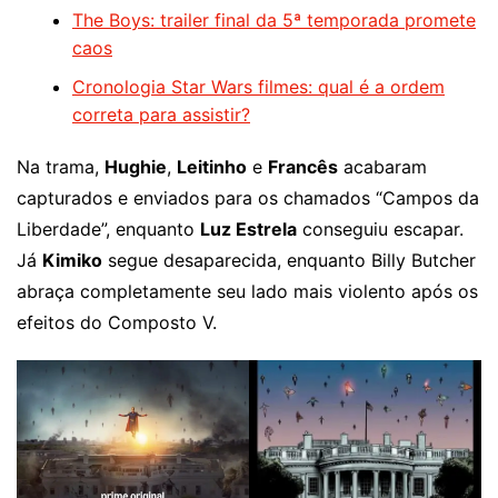
The Boys: trailer final da 5ª temporada promete
caos
Cronologia Star Wars filmes: qual é a ordem
correta para assistir?
Na trama,
Hughie
,
Leitinho
e
Francês
acabaram
capturados e enviados para os chamados “Campos da
Liberdade”, enquanto
Luz Estrela
conseguiu escapar.
Já
Kimiko
segue desaparecida, enquanto Billy Butcher
abraça completamente seu lado mais violento após os
efeitos do Composto V.