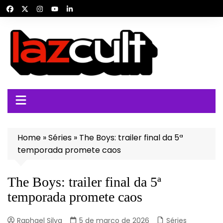
Ir
para
o
conteúdo
Home
»
Séries
»
The Boys: trailer final da 5ª
temporada promete caos
The Boys: trailer final da 5ª
temporada promete caos
Raphael Silva
5 de março de 2026
Séries