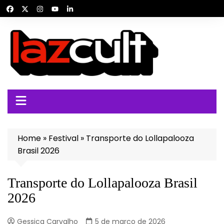
Ir
para
o
conteúdo
Home
»
Festival
»
Transporte do Lollapalooza
Brasil 2026
Transporte do Lollapalooza Brasil
2026
Gessica Carvalho
5 de março de 2026