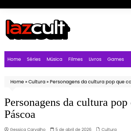
Ir
para
o
conteúdo
Home
Séries
Música
Filmes
Livros
Games
Home
»
Cultura
»
Personagens da cultura pop que 
Personagens da cultura po
Páscoa
Gessica Carvalho
5 de abril de 2026
Cultura