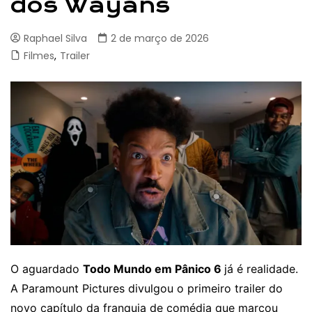
dos Wayans
Raphael Silva
2 de março de 2026
Filmes
,
Trailer
O aguardado
Todo Mundo em Pânico 6
já é realidade.
A Paramount Pictures divulgou o primeiro trailer do
novo capítulo da franquia de comédia que marcou