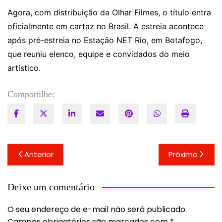
Agora, com distribuição da Olhar Filmes, o título entra
oficialmente em cartaz no Brasil. A estreia acontece
após pré-estreia no Estação NET Rio, em Botafogo,
que reuniu elenco, equipe e convidados do meio
artístico.
Compartilhe:
Navegação
Anterior
Próximo
de
Post
Deixe um comentário
O seu endereço de e-mail não será publicado.
Campos obrigatórios são marcados com
*