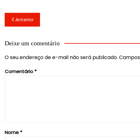
Navegação
Anterior
de
Post
Deixe um comentário
O seu endereço de e-mail não será publicado.
Campos 
Comentário
*
Nome
*