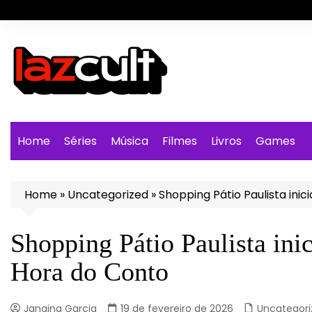
Ir
para
o
conteúdo
Home
Séries
Música
Filmes
Livros
Games
Home
»
Uncategorized
»
Shopping Pátio Paulista in
Shopping Pátio Paulista in
Hora do Conto
Janaina Garcia
19 de fevereiro de 2026
Uncategori